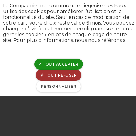
La Compagnie Intercommunale Liégeoise des Eaux
Nous sommes chez
utilise des cookies pour améliorer l’utilisation et la
fonctionnalité du site. Sauf en cas de modification de
votre part, votre choix reste valide 6 mois. Vous pouvez
vous,
changer d’avis à tout moment en cliquant sur le lien «
gérer les cookies » en bas de chaque page de notre
site. Pour plus d'informations, nous nous référons à
en Province de
notre politique de cookies
.
Liège
TOUT ACCEPTER
TOUT REFUSER
PERSONNALISER