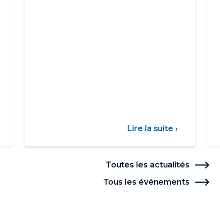
ur
Lire la suite ›
sur
arif
Communi
social
-
Toutes les actualités
Sécheres
Tous les événements
06/08/26