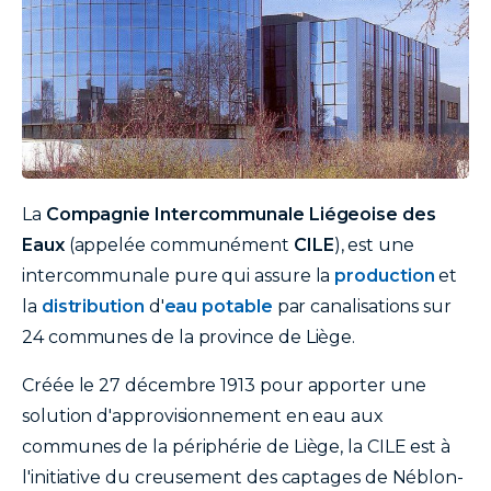
texte
La
Compagnie Intercommunale Liégeoise des
Eaux
(appelée communément
CILE
), est une
intercommunale pure qui assure la
production
et
la
distribution
d'
eau potable
par canalisations sur
24 communes de la province de Liège.
Créée le 27 décembre 1913 pour apporter une
solution d'approvisionnement en eau aux
communes de la périphérie de Liège, la CILE est à
l'initiative du creusement des captages de Néblon-