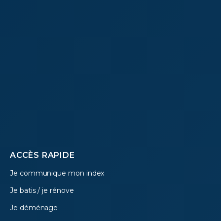
Footer
ACCÈS RAPIDE
Je communique mon index
menu
Je batis / je rénove
Je déménage