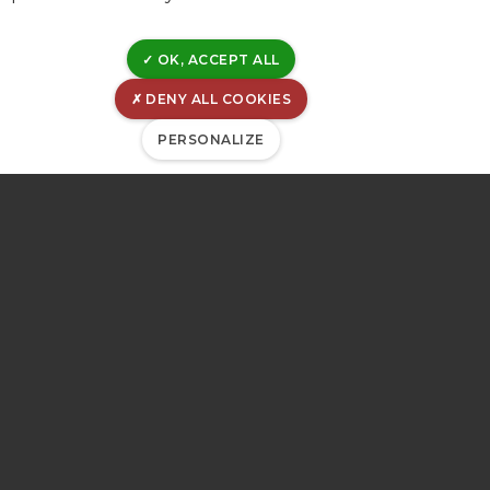
second
OK, ACCEPT ALL
DENY ALL COOKIES
PERSONALIZE
Siège social:
Rue Canal de l'Ourthe, 8
B-4031 Angleur
Belgique