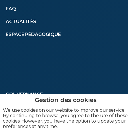
Autres
FAQ
ACTUALITÉS
menus
ESPACE PÉDAGOGIQUE
(footer)
Footer
GOUVERNANCE
JOBS
menu
We use cookies on our website to improve our service.
By continuing to browse, you agree to the use of these
CONTACT
cookies. However, you have the option to update your
preferences at any time.