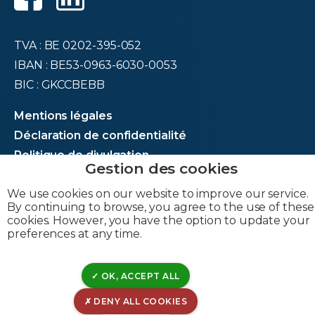
TVA : BE 0202-395-052
IBAN : BE53-0963-6030-0053
BIC : GKCCBEBB
Mentions légales
Déclaration de confidentialité
Politique de divulgation
Déclaration de cookies
We use cookies on our website to improve our service.
Gérer les cookies
By continuing to browse, you agree to the use of these
Gestion de matomo
cookies. However, you have the option to update your
preferences at any time.
© CILE 2023
OK, ACCEPT ALL
DENY ALL COOKIES