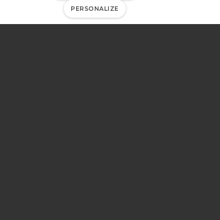
PERSONALIZE
Le laboratoire de la CILE
est accrédité ISO/IEC
17025. Le détail des
activités couvertes par le
domaine d'accréditation
est disponible via ce
lien
.