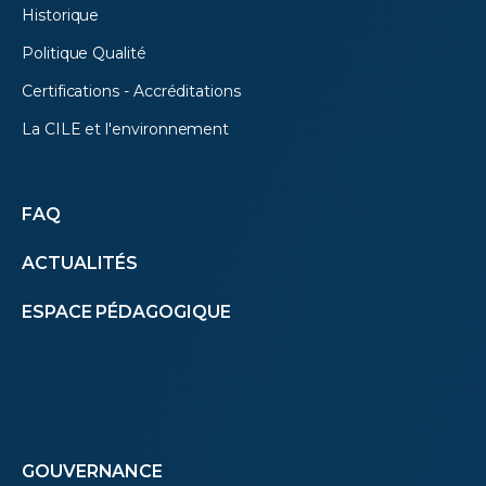
Historique
Politique Qualité
Certifications - Accréditations
La CILE et l'environnement
Autres
FAQ
ACTUALITÉS
menus
ESPACE PÉDAGOGIQUE
(footer)
Footer
GOUVERNANCE