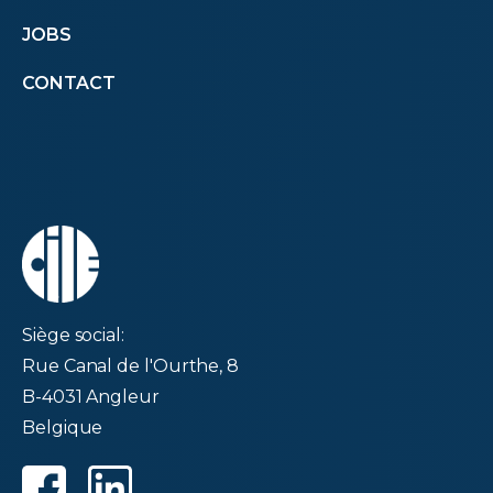
JOBS
menu
CONTACT
second
Siège social:
Rue Canal de l'Ourthe, 8
B-4031 Angleur
Belgique