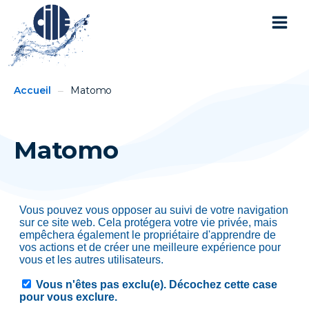
You
Breadcrumbs
Accueil
Matomo
are
here:
Matomo