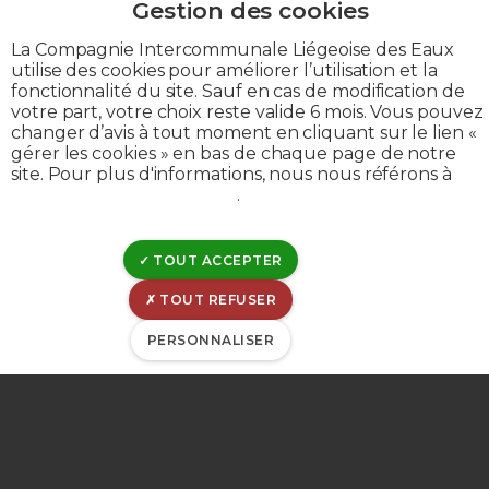
Déclaration de confidentialité
Politique de divulgation
La Compagnie Intercommunale Liégeoise des Eaux
Déclaration de cookies
utilise des cookies pour améliorer l’utilisation et la
fonctionnalité du site. Sauf en cas de modification de
Gérer les cookies
votre part, votre choix reste valide 6 mois. Vous pouvez
Gestion de matomo
changer d’avis à tout moment en cliquant sur le lien «
gérer les cookies » en bas de chaque page de notre
site. Pour plus d'informations, nous nous référons à
notre politique de cookies
.
© CILE 2023
TOUT ACCEPTER
TOUT REFUSER
PERSONNALISER