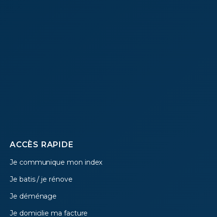
Footer
ACCÈS RAPIDE
Je communique mon index
menu
Je batis / je rénove
Je déménage
Je domicilie ma facture