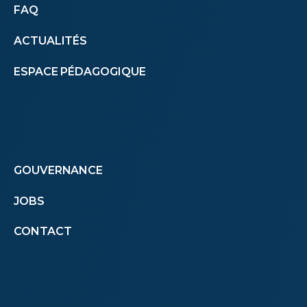
Autres
FAQ
ACTUALITÉS
menus
ESPACE PÉDAGOGIQUE
(footer)
Footer
GOUVERNANCE
JOBS
menu
CONTACT
second