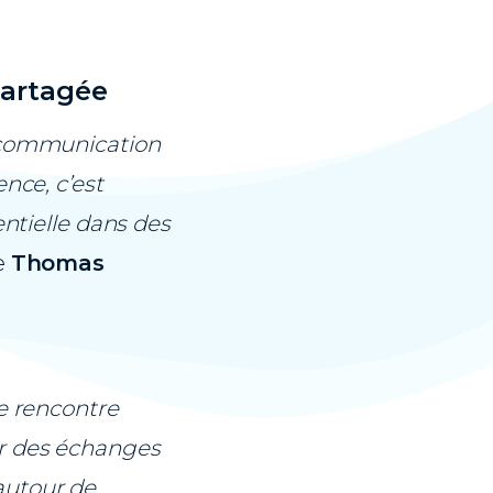
partagée
a communication
nce, c’est
entielle dans des
e
Thomas
e rencontre
ar des échanges
autour de