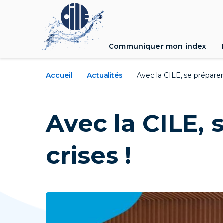
Top
menu
Communiquer mon index
You
Breadcrumbs
Accueil
Actualités
Avec la CILE, se préparer 
are
here:
Avec la CILE, 
crises !