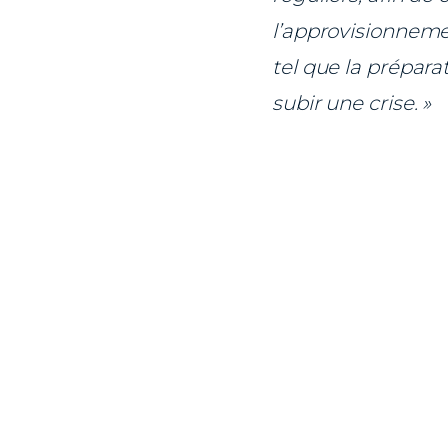
l’approvisionnemen
tel que la prépara
subir une crise. »
Video
file