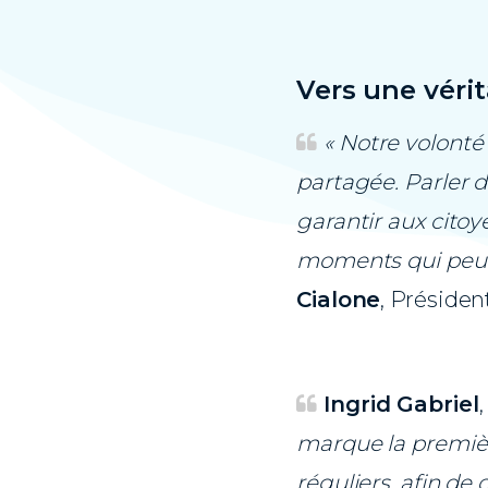
Vers une véri
« Notre volonté
partagée. Parler d
garantir aux citoy
moments qui peuve
Cialone
, Présiden
Ingrid Gabriel
marque la premièr
réguliers, afin de 