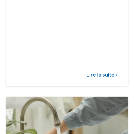
Lire la suite ›
sur
Commu
-
Séche
06/08/26