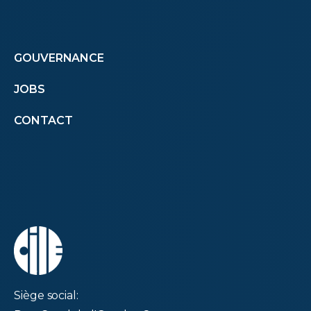
Footer
GOUVERNANCE
JOBS
menu
CONTACT
second
Siège social: