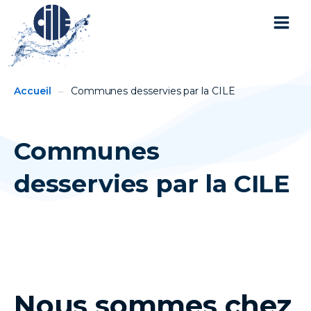
You
Breadcrumbs
Accueil
Communes desservies par la CILE
are
here:
Communes
desservies par la CILE
Nous sommes chez