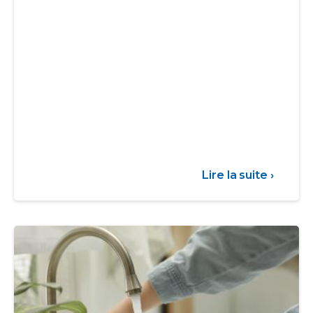
Lire la suite ›
sur
Commu
-
Séche
06/08/26