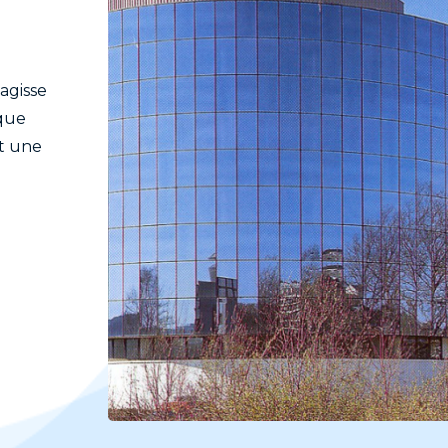
'agisse
 que
st une