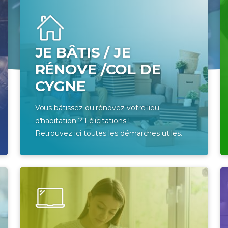
JE BÂTIS / JE
RÉNOVE /COL DE
CYGNE
Vous bâtissez ou rénovez votre lieu
d'habitation ? Félicitations !
Retrouvez ici toutes les démarches utiles.