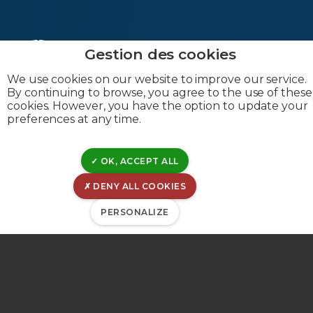
We use cookies on our website to improve our service.
By continuing to browse, you agree to the use of these
cookies. However, you have the option to update your
Siège social:
preferences at any time.
Rue Canal de l'Ourthe, 8
B-4031 Angleur
OK, ACCEPT ALL
Belgique
DENY ALL COOKIES
PERSONALIZE
TVA : BE 0202-395-052
IBAN : BE53-0963-6030-0053
BIC : GKCCBEBB