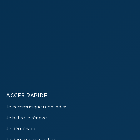
Footer
ACCÈS RAPIDE
Je communique mon index
menu
Je batis / je rénove
Je déménage
Je domicilie ma facture