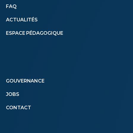
Autres
FAQ
ACTUALITÉS
menus
ESPACE PÉDAGOGIQUE
(footer)
Footer
GOUVERNANCE
JOBS
menu
CONTACT
second