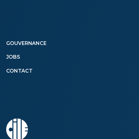
Footer
GOUVERNANCE
JOBS
menu
CONTACT
second