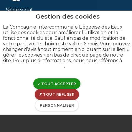
Siège social:
Rue Canal de l'Ourthe, 8
B-4031 Angleur
La Compagnie Intercommunale Liégeoise des Eaux
utilise des cookies pour améliorer l’utilisation et la
Belgique
fonctionnalité du site. Sauf en cas de modification de
votre part, votre choix reste valide 6 mois. Vous pouvez
changer d’avis à tout moment en cliquant sur le lien «
gérer les cookies » en bas de chaque page de notre
site. Pour plus d'informations, nous nous référons à
notre politique de cookies
.
TVA : BE 0202-395-052
IBAN : BE53-0963-6030-0053
TOUT ACCEPTER
BIC : GKCCBEBB
TOUT REFUSER
Mentions légales
PERSONNALISER
Déclaration de confidentialité
Politique de divulgation
Déclaration de cookies