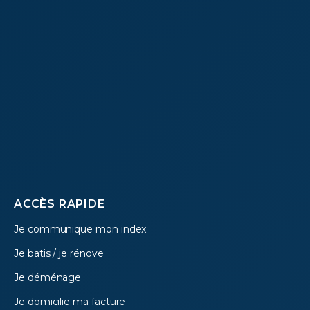
Footer
ACCÈS RAPIDE
Je communique mon index
menu
Je batis / je rénove
Je déménage
Je domicilie ma facture