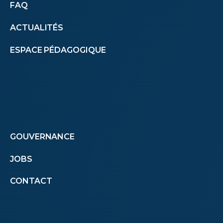
Autres
FAQ
ACTUALITÉS
menus
ESPACE PÉDAGOGIQUE
(footer)
Footer
GOUVERNANCE
JOBS
menu
CONTACT
second