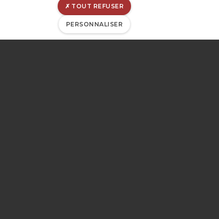
TOUT REFUSER
Mentions légales
PERSONNALISER
Déclaration de confidentialité
Politique de divulgation
Déclaration de cookies
Gérer les cookies
Gestion de matomo
© CILE 2023