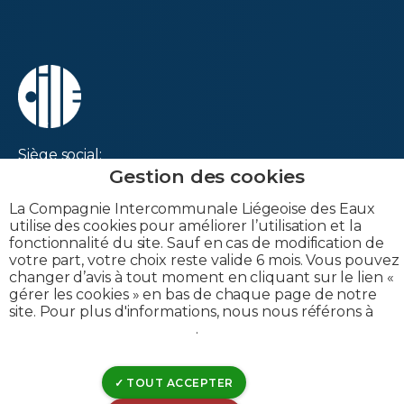
Siège social:
Rue Canal de l'Ourthe, 8
B-4031 Angleur
La Compagnie Intercommunale Liégeoise des Eaux
utilise des cookies pour améliorer l’utilisation et la
Belgique
fonctionnalité du site. Sauf en cas de modification de
votre part, votre choix reste valide 6 mois. Vous pouvez
changer d’avis à tout moment en cliquant sur le lien «
gérer les cookies » en bas de chaque page de notre
site. Pour plus d'informations, nous nous référons à
notre politique de cookies
.
TVA : BE 0202-395-052
IBAN : BE53-0963-6030-0053
TOUT ACCEPTER
BIC : GKCCBEBB