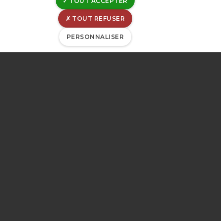
TOUT ACCEPTER
TOUT REFUSER
PERSONNALISER
Le laboratoire de la CILE
est accrédité ISO/IEC
17025. Le détail des
activités couvertes par le
domaine d'accréditation
est disponible via ce
lien
.