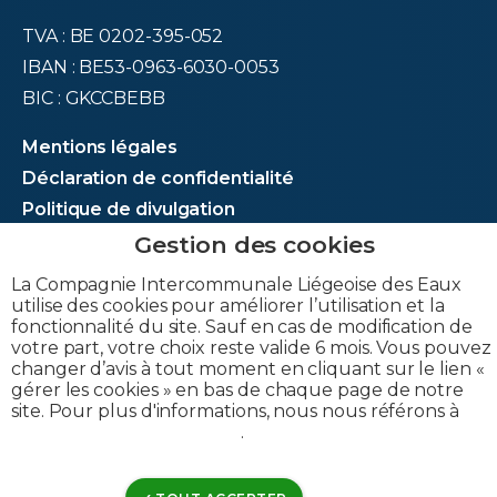
TVA : BE 0202-395-052
IBAN : BE53-0963-6030-0053
BIC : GKCCBEBB
Mentions légales
Déclaration de confidentialité
Politique de divulgation
Déclaration de cookies
Gérer les cookies
La Compagnie Intercommunale Liégeoise des Eaux
Gestion de matomo
utilise des cookies pour améliorer l’utilisation et la
fonctionnalité du site. Sauf en cas de modification de
votre part, votre choix reste valide 6 mois. Vous pouvez
changer d’avis à tout moment en cliquant sur le lien «
© CILE 2023
gérer les cookies » en bas de chaque page de notre
site. Pour plus d'informations, nous nous référons à
notre politique de cookies
.