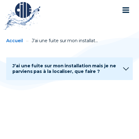
You
Breadcrumbs
Accueil
J’ai une fuite sur mon installat...
are
here:
J’ai une fuite sur mon installation mais je ne
parviens pas à la localiser, que faire ?