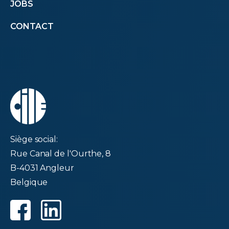
JOBS
menu
CONTACT
second
Siège social:
Rue Canal de l'Ourthe, 8
B-4031 Angleur
Belgique