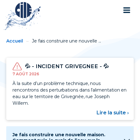
You
Breadcrumbs
Accueil
Je fais construire une nouvelle ...
are
here:
💦 - INCIDENT GRIVEGNEE - 💦
7 AOÛT 2026
À la suite d’un problème technique, nous
rencontrons des perturbations dans l’alimentation en
eau sur le territoire de Grivegnée, rue Joseph
Willem.
Lire la suite ›
sur
💦
-
INC
GRI
Je fais construire une nouvelle maison.
-