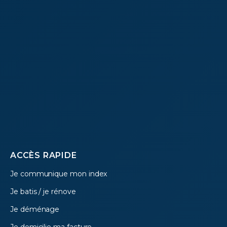
Footer
ACCÈS RAPIDE
Je communique mon index
menu
Je batis / je rénove
Je déménage