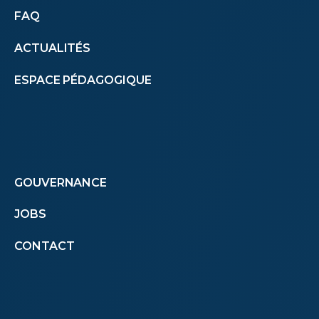
Autres
FAQ
ACTUALITÉS
menus
ESPACE PÉDAGOGIQUE
(footer)
Footer
GOUVERNANCE
JOBS
menu
CONTACT
second