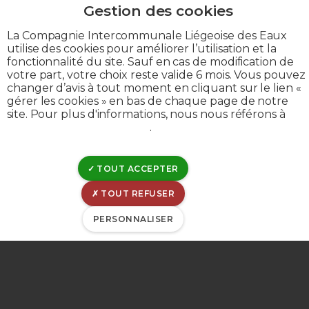
Déclaration de confidentialité
Politique de divulgation
La Compagnie Intercommunale Liégeoise des Eaux
Déclaration de cookies
utilise des cookies pour améliorer l’utilisation et la
fonctionnalité du site. Sauf en cas de modification de
Gérer les cookies
votre part, votre choix reste valide 6 mois. Vous pouvez
Gestion de matomo
changer d’avis à tout moment en cliquant sur le lien «
gérer les cookies » en bas de chaque page de notre
site. Pour plus d'informations, nous nous référons à
notre politique de cookies
.
© CILE 2023
TOUT ACCEPTER
TOUT REFUSER
PERSONNALISER