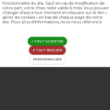
Je communique mon index
fonctionnalité du site. Sauf en cas de modification de
menu
votre part, votre choix reste valide 6 mois. Vous pouvez
Je batis / je rénove
changer d’avis à tout moment en cliquant sur le lien «
gérer les cookies » en bas de chaque page de notre
Je déménage
site. Pour plus d'informations, nous nous référons à
notre politique de cookies
.
Je domicilie ma facture
INFORMATIONS SUR LE RÉSEAU
TOUT ACCEPTER
Communes desservies par la CILE
TOUT REFUSER
Perturbations et incidents
PERSONNALISER
Comment la CILE contrôle l'eau
À PROPOS DE LA CILE
Présentation
Historique
Politique Qualité