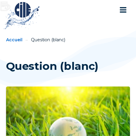
You
Breadcrumbs
Accueil
Question (blanc)
are
here:
Question (blanc)