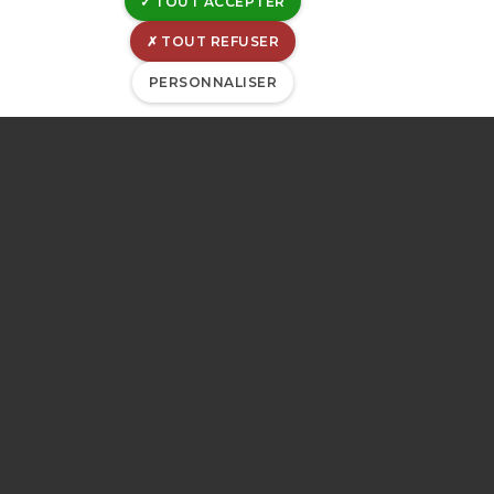
TOUT ACCEPTER
TOUT REFUSER
PERSONNALISER
Le laboratoire de la CILE
est accrédité ISO/IEC
17025. Le détail des
activités couvertes par le
domaine d'accréditation
est disponible via ce
lien
.