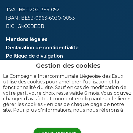
TVA : BE 0202-395-052
IBAN : BE53-0963-6030-0053
BIC : GKCCBEBB
Mentions légales
Déclaration de confidentialité
Politique de divulgation
Déclaration de cookies
Gérer les cookies
La Compagnie Intercommunale Liégeoise des Eaux
Gestion de matomo
utilise des cookies pour améliorer l’utilisation et la
fonctionnalité du site. Sauf en cas de modification de
votre part, votre choix reste valide 6 mois. Vous pouvez
changer d’avis à tout moment en cliquant sur le lien «
© CILE 2023
gérer les cookies » en bas de chaque page de notre
site. Pour plus d'informations, nous nous référons à
notre politique de cookies
.