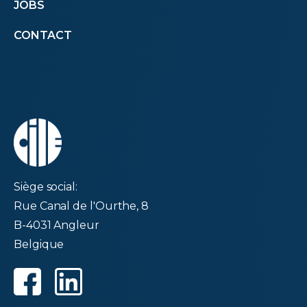
JOBS
menu
CONTACT
second
Siège social:
Rue Canal de l'Ourthe, 8
B-4031 Angleur
Belgique