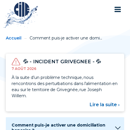
You
Breadcrumbs
Accueil
Comment puis-je activer une domi...
are
here:
💦 - INCIDENT GRIVEGNEE - 💦
7 AOÛT 2026
À la suite d’un problème technique, nous
rencontrons des perturbations dans l’alimentation en
eau sur le territoire de Grivegnée, rue Joseph
Willem.
Lire la suite ›
sur
💦
-
INC
GRI
Comment puis-je activer une domiciliation
-