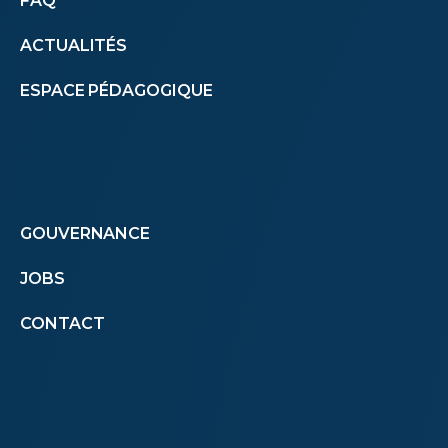
Autres
FAQ
ACTUALITÉS
menus
ESPACE PÉDAGOGIQUE
(footer)
Footer
GOUVERNANCE
JOBS
menu
CONTACT
second