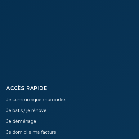
Footer
ACCÈS RAPIDE
Je communique mon index
menu
Je batis / je rénove
Je déménage
Je domicilie ma facture