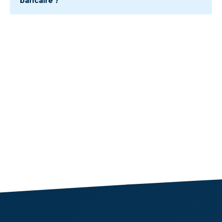
bancaire ?
💦