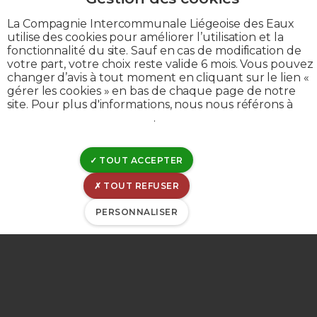
Politique de divulgation
La Compagnie Intercommunale Liégeoise des Eaux
Déclaration de cookies
utilise des cookies pour améliorer l’utilisation et la
fonctionnalité du site. Sauf en cas de modification de
Gérer les cookies
votre part, votre choix reste valide 6 mois. Vous pouvez
Gestion de matomo
changer d’avis à tout moment en cliquant sur le lien «
gérer les cookies » en bas de chaque page de notre
site. Pour plus d'informations, nous nous référons à
notre politique de cookies
.
© CILE 2023
TOUT ACCEPTER
TOUT REFUSER
PERSONNALISER