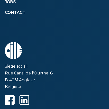
JOBS
menu
CONTACT
second
Siège social:
Rue Canal de l'Ourthe, 8
B-4031 Angleur
Belgique