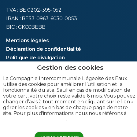
TVA : BE 0202-395-052
IBAN : BE53-0963-6030-0053
BIC : GKCCBEBB
Mentions légales
Déclaration de confidentialité
Politique de divulgation
Déclaration de cookies
Gérer les cookies
La Compagnie Intercommunale Liégeoise des Eaux
Gestion de matomo
utilise des cookies pour améliorer l’utilisation et la
fonctionnalité du site. Sauf en cas de modification de
votre part, votre choix reste valide 6 mois. Vous pouvez
changer d’avis à tout moment en cliquant sur le lien «
© CILE 2023
gérer les cookies » en bas de chaque page de notre
site. Pour plus d'informations, nous nous référons à
notre politique de cookies
.