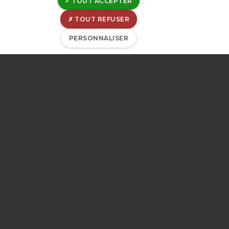
TOUT ACCEPTER
TOUT REFUSER
PERSONNALISER
Le laboratoire de la CILE
est accrédité ISO/IEC
17025. Le détail des
activités couvertes par le
domaine d'accréditation
est disponible via ce
lien
.