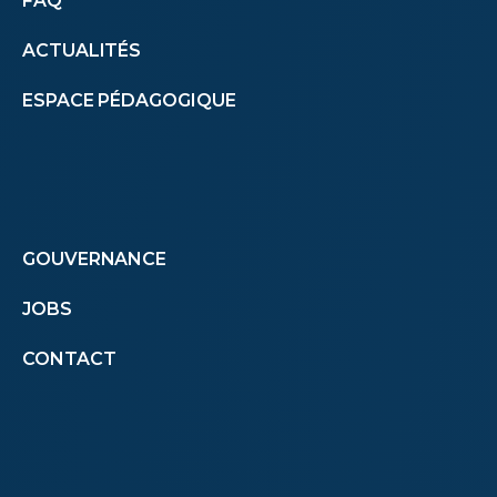
Autres
FAQ
ACTUALITÉS
menus
ESPACE PÉDAGOGIQUE
(footer)
Footer
GOUVERNANCE
JOBS
menu
CONTACT
second