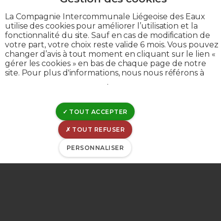
Politique de divulgation
La Compagnie Intercommunale Liégeoise des Eaux
Déclaration de cookies
utilise des cookies pour améliorer l’utilisation et la
fonctionnalité du site. Sauf en cas de modification de
Gérer les cookies
votre part, votre choix reste valide 6 mois. Vous pouvez
Gestion de matomo
changer d’avis à tout moment en cliquant sur le lien «
gérer les cookies » en bas de chaque page de notre
site. Pour plus d'informations, nous nous référons à
notre politique de cookies
.
© CILE 2023
TOUT ACCEPTER
TOUT REFUSER
PERSONNALISER