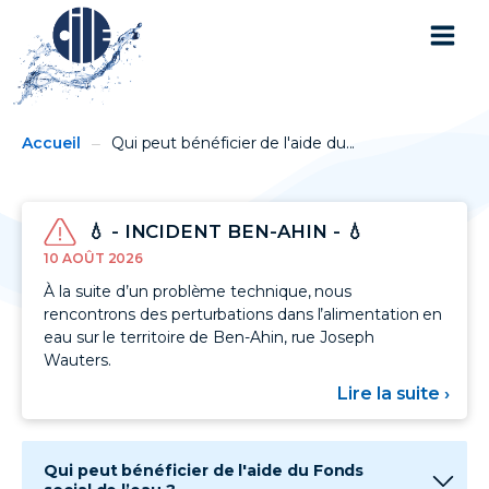
You
Breadcrumbs
Accueil
Qui peut bénéficier de l'aide du...
are
here:
💧 - INCIDENT BEN-AHIN - 💧
10 AOÛT 2026
À la suite d’un problème technique, nous
rencontrons des perturbations dans l’alimentation en
eau sur le territoire de Ben-Ahin, rue Joseph
Wauters.
Lire la suite ›
sur
💧
-
INC
BEN
Qui peut bénéficier de l'aide du Fonds
AHI