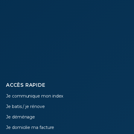
Footer
ACCÈS RAPIDE
Je communique mon index
menu
Je batis / je rénove
Je déménage
Je domicilie ma facture