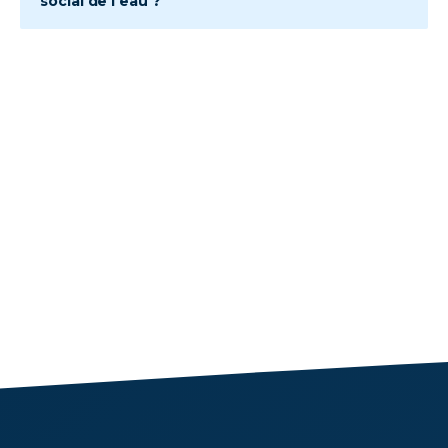
social de l’eau ?
-
💧