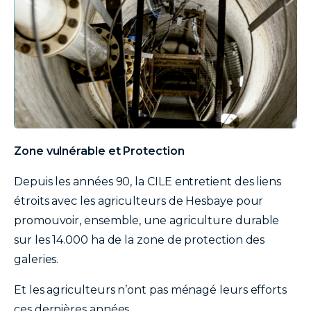
texte
Zone vulnérable et Protection
Depuis les années 90, la CILE entretient des liens
étroits avec les agriculteurs de Hesbaye pour
promouvoir, ensemble, une agriculture durable
sur les 14.000 ha de la zone de protection des
galeries.
Et les agriculteurs n’ont pas ménagé leurs efforts
ces dernières années.