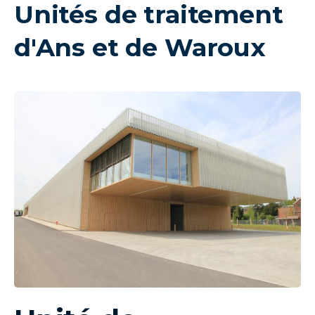
Unités de traitement
LIE
-
💦
d'Ans et de Waroux
image
texte