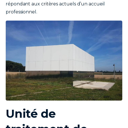
répondant aux critères actuels d’un accueil
professionnel.
image
Unité de
texte