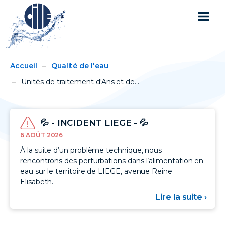
You
Breadcrumbs
Accueil
Qualité de l'eau
are
here:
Unités de traitement d'Ans et de...
💦 - INCIDENT LIEGE - 💦
6 AOÛT 2026
À la suite d’un problème technique, nous
rencontrons des perturbations dans l’alimentation en
eau sur le territoire de LIEGE, avenue Reine
Elisabeth.
Lire la suite ›
sur
💦
-
INC