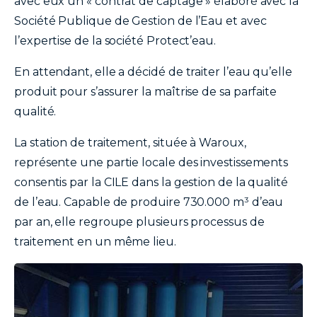
avec eux un « contrat de captage » élaboré avec la
Société Publique de Gestion de l’Eau et avec
l’expertise de la société Protect’eau.
En attendant, elle a décidé de traiter l’eau qu’elle
produit pour s’assurer la maîtrise de sa parfaite
qualité.
La station de traitement, située à Waroux,
représente une partie locale des investissements
consentis par la CILE dans la gestion de la qualité
de l’eau. Capable de produire 730.000 m³ d’eau
par an, elle regroupe plusieurs processus de
traitement en un même lieu.
image