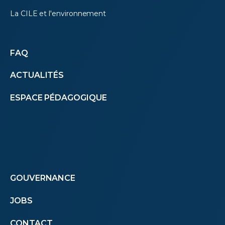
La CILE et l'environnement
Autres
FAQ
ACTUALITÉS
menus
ESPACE PÉDAGOGIQUE
(footer)
Footer
GOUVERNANCE
JOBS
menu
CONTACT