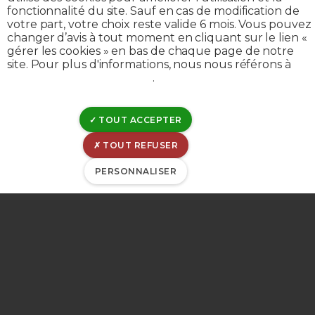
fonctionnalité du site. Sauf en cas de modification de
IBAN : BE53-0963-6030-0053
votre part, votre choix reste valide 6 mois. Vous pouvez
changer d’avis à tout moment en cliquant sur le lien «
BIC : GKCCBEBB
gérer les cookies » en bas de chaque page de notre
site. Pour plus d'informations, nous nous référons à
Mentions légales
notre politique de cookies
.
Déclaration de confidentialité
Politique de divulgation
TOUT ACCEPTER
Déclaration de cookies
TOUT REFUSER
Gérer les cookies
Gestion de matomo
PERSONNALISER
© CILE 2023