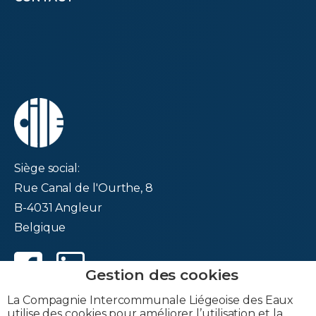
second
Siège social:
Rue Canal de l'Ourthe, 8
B-4031 Angleur
Belgique
La Compagnie Intercommunale Liégeoise des Eaux
utilise des cookies pour améliorer l’utilisation et la
TVA : BE 0202-395-052