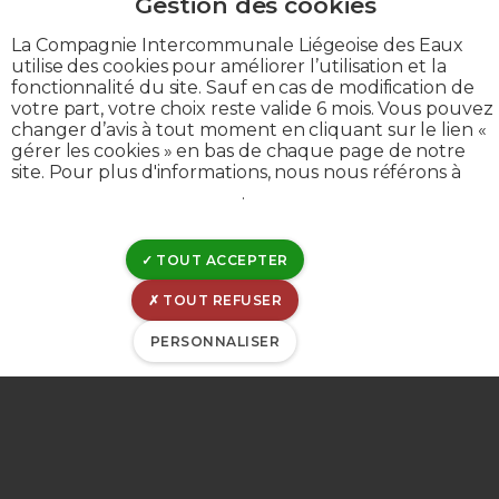
La Compagnie Intercommunale Liégeoise des Eaux
utilise des cookies pour améliorer l’utilisation et la
TVA : BE 0202-395-052
fonctionnalité du site. Sauf en cas de modification de
votre part, votre choix reste valide 6 mois. Vous pouvez
IBAN : BE53-0963-6030-0053
changer d’avis à tout moment en cliquant sur le lien «
BIC : GKCCBEBB
gérer les cookies » en bas de chaque page de notre
site. Pour plus d'informations, nous nous référons à
notre politique de cookies
.
Mentions légales
Déclaration de confidentialité
Politique de divulgation
TOUT ACCEPTER
Déclaration de cookies
TOUT REFUSER
Gérer les cookies
PERSONNALISER
Gestion de matomo
© CILE 2023