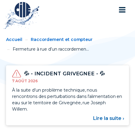
You
Breadcrumbs
Accueil
Raccordement et compteur
are
here:
Fermeture à rue d’un raccordemen...
💦 - INCIDENT GRIVEGNEE - 💦
7 AOÛT 2026
À la suite d’un problème technique, nous
rencontrons des perturbations dans l’alimentation en
eau sur le territoire de Grivegnée, rue Joseph
Willem.
Lire la suite ›
sur
💦
-
INC