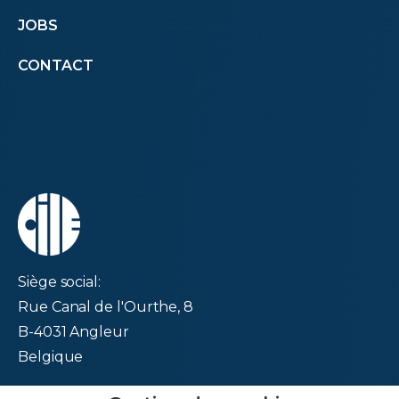
JOBS
menu
CONTACT
second
Siège social:
Rue Canal de l'Ourthe, 8
B-4031 Angleur
Belgique