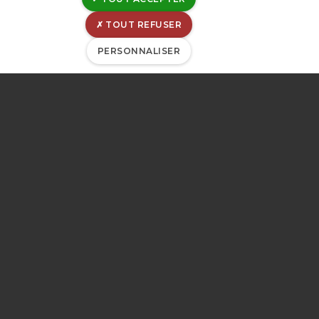
TOUT REFUSER
PERSONNALISER
Siège social:
Rue Canal de l'Ourthe, 8
B-4031 Angleur
Belgique
TVA : BE 0202-395-052
IBAN : BE53-0963-6030-0053
BIC : GKCCBEBB
Mentions légales