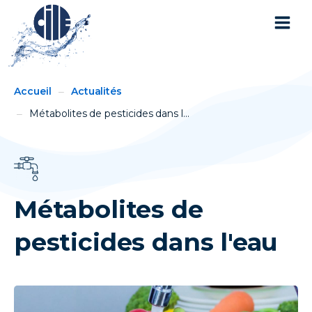
You
Breadcrumbs
Accueil
Actualités
are
here:
Métabolites de pesticides dans l...
Métabolites de
pesticides dans l'eau