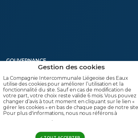
(footer)
Footer
GOUVERNANCE
JOBS
menu
La Compagnie Intercommunale Liégeoise des Eaux
utilise des cookies pour améliorer l’utilisation et la
CONTACT
fonctionnalité du site. Sauf en cas de modification de
second
votre part, votre choix reste valide 6 mois. Vous pouvez
changer d’avis à tout moment en cliquant sur le lien «
gérer les cookies » en bas de chaque page de notre site
Pour plus d'informations, nous nous référons à
notre
politique de cookies
.
TOUT ACCEPTER