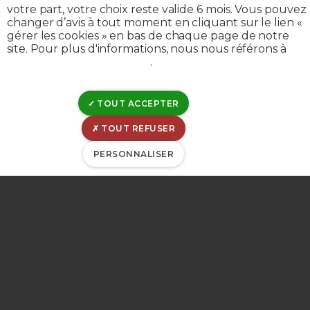
Nous sommes chez
votre part, votre choix reste valide 6 mois. Vous pouvez
changer d’avis à tout moment en cliquant sur le lien «
vous,
gérer les cookies » en bas de chaque page de notre
site. Pour plus d'informations, nous nous référons à
notre politique de cookies
.
en Province de
Liège
TOUT ACCEPTER
TOUT REFUSER
PERSONNALISER