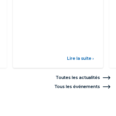
ur
Lire la suite ›
sur
Avec
AQUAWA
a
vous
Toutes les actualités
ILE,
invite
Tous les événements
e
à
réparer
une
lutôt
utilisation