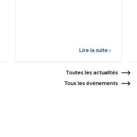
ur
Lire la suite ›
sur
arif
Communi
social
-
Toutes les actualités
Sécheres
Tous les événements
06/08/26