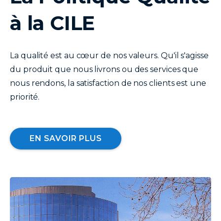
à la CILE
La qualité est au cœur de nos valeurs. Qu'il s'agisse
du produit que nous livrons ou des services que
nous rendons, la satisfaction de nos clients est une
priorité.
EN SAVOIR PLUS
image