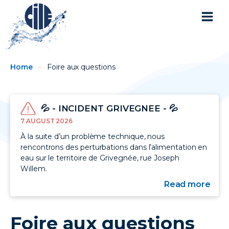
You
Breadcrumbs
Home
Foire aux questions
are
here:
💦 - INCIDENT GRIVEGNEE - 💦
7 AUGUST 2026
À la suite d’un problème technique, nous
rencontrons des perturbations dans l’alimentation en
eau sur le territoire de Grivegnée, rue Joseph
Willem.
Read more
abo
💦
-
INC
Foire aux questions
GRI
-