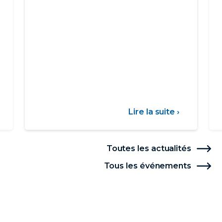
ur
Lire la suite ›
sur
arif
Communi
social
-
Toutes les actualités
Sécheres
Tous les événements
06/08/26