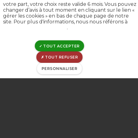
Nous sommes chez
votre part, votre choix reste valide 6 mois. Vous pouvez
changer d’avis à tout moment en cliquant sur le lien «
vous,
gérer les cookies » en bas de chaque page de notre
site. Pour plus d'informations, nous nous référons à
notre politique de cookies
.
en Province de
Liège
TOUT ACCEPTER
TOUT REFUSER
PERSONNALISER