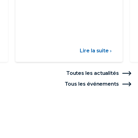
ur
Lire la suite ›
sur
arif
Communi
social
-
Toutes les actualités
Sécheres
Tous les événements
06/08/26