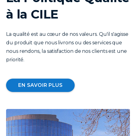
à la CILE
La qualité est au cœur de nos valeurs. Qu'il s'agisse
du produit que nous livrons ou des services que
nous rendons, la satisfaction de nos clients est une
priorité.
EN SAVOIR PLUS
image