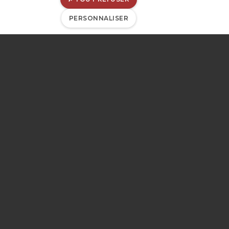
B-4031 Angleur
Belgique
PERSONNALISER
TVA : BE 0202-395-052
IBAN : BE53-0963-6030-0053
BIC : GKCCBEBB
Mentions légales
Déclaration de confidentialité
Politique de divulgation
Déclaration de cookies
Gérer les cookies
Gestion de matomo