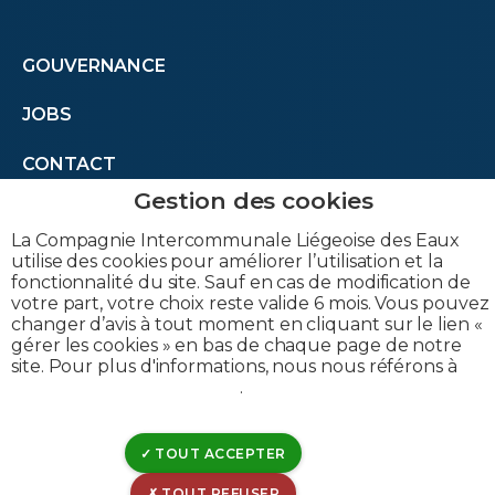
Footer
GOUVERNANCE
JOBS
menu
CONTACT
second
La Compagnie Intercommunale Liégeoise des Eaux
utilise des cookies pour améliorer l’utilisation et la
fonctionnalité du site. Sauf en cas de modification de
votre part, votre choix reste valide 6 mois. Vous pouvez
changer d’avis à tout moment en cliquant sur le lien «
gérer les cookies » en bas de chaque page de notre
site. Pour plus d'informations, nous nous référons à
notre politique de cookies
.
Siège social:
TOUT ACCEPTER
Rue Canal de l'Ourthe, 8
TOUT REFUSER