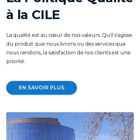
à la CILE
La qualité est au cœur de nos valeurs. Qu'il s'agisse
du produit que nous livrons ou des services que
nous rendons, la satisfaction de nos clients est une
priorité.
EN SAVOIR PLUS
image