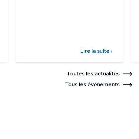
ur
Lire la suite ›
sur
Avec
AQUAWA
a
vous
Toutes les actualités
ILE,
invite
Tous les événements
e
à
réparer
une
lutôt
utilisation
que
responsab
ubir
de