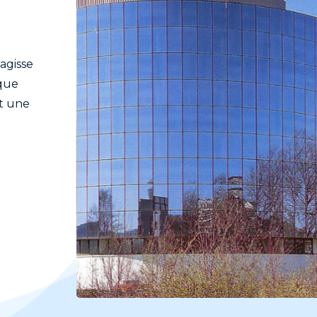
'agisse
 que
st une