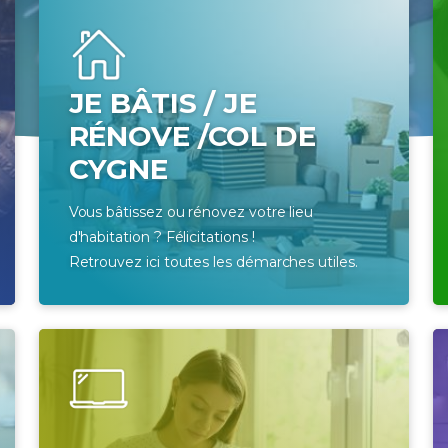
JE BÂTIS / JE
RÉNOVE /COL DE
CYGNE
Vous bâtissez ou rénovez votre lieu
d'habitation ? Félicitations !
Retrouvez ici toutes les démarches utiles.