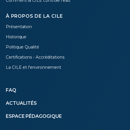
Comment la CILE contrôle l'eau
À PROPOS DE LA CILE
Présentation
Historique
Politique Qualité
Certifications - Accréditations
La CILE et l'environnement
Autres
FAQ
ACTUALITÉS
menus
ESPACE PÉDAGOGIQUE
(footer)