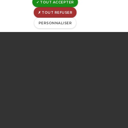
Siège social:
TOUT ACCEPTER
Rue Canal de l'Ourthe, 8
TOUT REFUSER
B-4031 Angleur
PERSONNALISER
Belgique
TVA : BE 0202-395-052
IBAN : BE53-0963-6030-0053
BIC : GKCCBEBB
Mentions légales
Déclaration de confidentialité
Politique de divulgation
Déclaration de cookies
Gérer les cookies