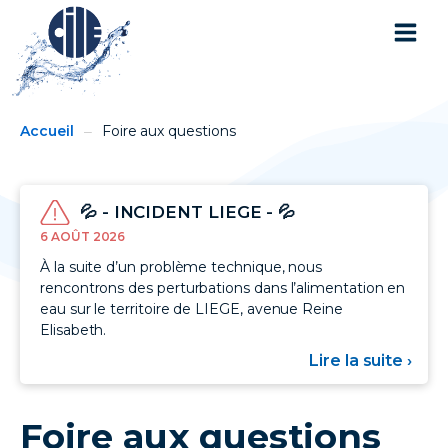
You
Breadcrumbs
Accueil
Foire aux questions
are
here:
💦 - INCIDENT LIEGE - 💦
6 AOÛT 2026
À la suite d’un problème technique, nous
rencontrons des perturbations dans l’alimentation en
eau sur le territoire de LIEGE, avenue Reine
Elisabeth.
Lire la suite ›
sur
💦
-
INC
Foire aux questions
LIE
-