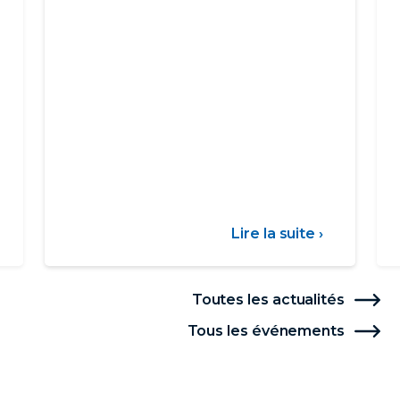
ur
Lire la suite ›
sur
arif
Communi
social
-
Toutes les actualités
Sécheres
Tous les événements
06/08/26