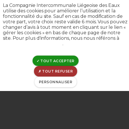
La Compagnie Intercommunale Liégeoise des Eaux
Nous sommes chez
utilise des cookies pour améliorer l’utilisation et la
fonctionnalité du site. Sauf en cas de modification de
votre part, votre choix reste valide 6 mois. Vous pouvez
vous,
changer d’avis à tout moment en cliquant sur le lien «
gérer les cookies » en bas de chaque page de notre
site. Pour plus d'informations, nous nous référons à
en Province de
notre politique de cookies
.
Liège
TOUT ACCEPTER
TOUT REFUSER
PERSONNALISER