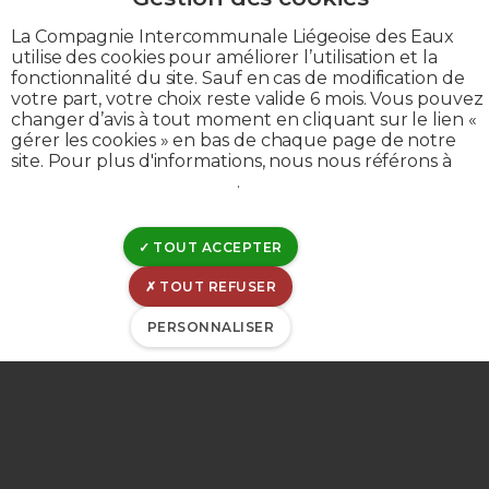
La Compagnie Intercommunale Liégeoise des Eaux
utilise des cookies pour améliorer l’utilisation et la
fonctionnalité du site. Sauf en cas de modification de
votre part, votre choix reste valide 6 mois. Vous pouvez
Footer
GOUVERNANCE
changer d’avis à tout moment en cliquant sur le lien «
gérer les cookies » en bas de chaque page de notre
JOBS
menu
site. Pour plus d'informations, nous nous référons à
notre politique de cookies
.
CONTACT
second
TOUT ACCEPTER
TOUT REFUSER
PERSONNALISER
Siège social: